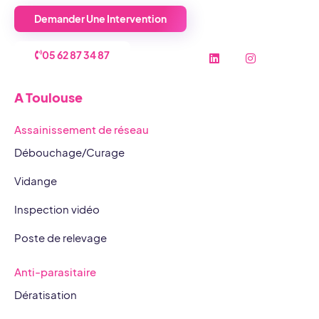
Demander Une Intervention
L
I
A TOULOUSE
05 62 87 34 87
i
n
n
s
k
t
A Toulouse
e
a
d
g
i
r
Assainissement de réseau
n
a
m
Débouchage/Curage
Vidange
Inspection vidéo
Poste de relevage
Anti-parasitaire
Dératisation