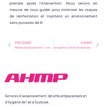
prendre après l’intervention. Nous serons en
mesure de vous guider pour minimiser les risques
de réinfestation et maintenir un environnement
sans punaises de lit.
Précédent
Su
PRÉCÉDENT
SUIVANT
Piqûres de punaises de lit : comment les reconnaître et soulager les démangeaisons ?
Les signes d’une fosse septique pleine : Quand faut-il planifier une vidange ?
Services d’assainissement, de lutte antiparasitaire et
d’hygiène de l’air à Toulouse.