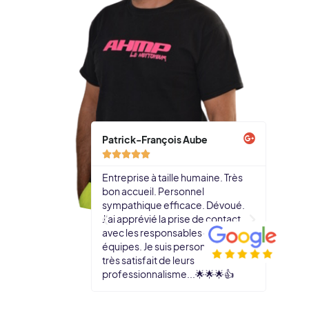
Patrick-François Aube
AUGUS








Entreprise à taille humaine. Très
merci p
bon accueil. Personnel
rapide,
sympathique efficace. Dévoué.
profes
J'ai apprévié la prise de contact
comple
avec les responsables des
l'origi
équipes. Je suis personnellement
la bonn
très satisfait de leurs
merci 
professionnalisme...🌟🌟🌟👍