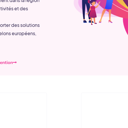
ient dans la région
tivités et des
rter des solutions
elons européens,
ention