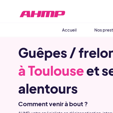
Aller
au
contenu
Accueil
Nos prest
Guêpes / frelo
à Toulouse
et s
alentours
Comment venir à bout ?