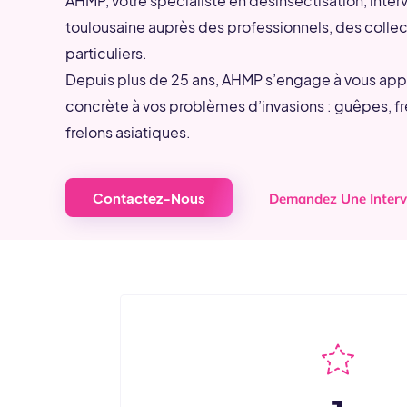
AHMP, votre spécialiste en désinsectisation, interv
toulousaine auprès des professionnels, des collec
particuliers.
Depuis plus de 25 ans, AHMP s’engage à vous appo
concrète à vos problèmes d’invasions : g
uêpes, f
r
f
relons asiatiques.
Contactez-Nous
Demandez Une Interv