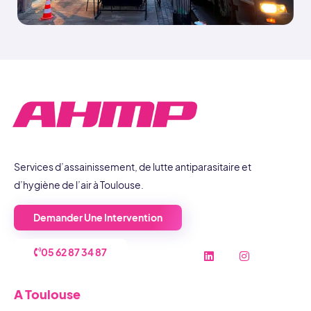
Services d’assainissement, de lutte antiparasitaire et
d’hygiène de l’air à Toulouse.
Demander Une Intervention
L
I
A TOULOUSE
05 62 87 34 87
i
n
n
s
k
t
A Toulouse
e
a
d
g