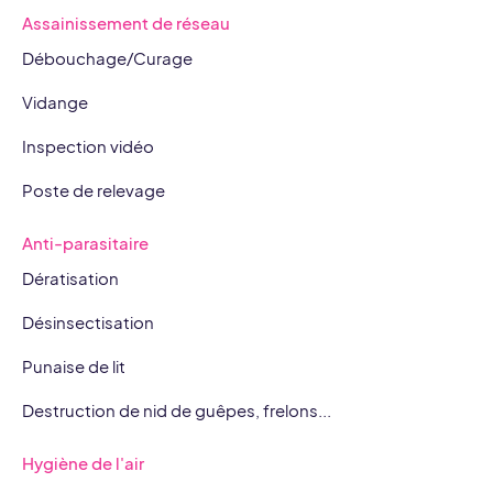
i
r
Assainissement de réseau
n
a
m
Débouchage/Curage
Vidange
Inspection vidéo
Poste de relevage
Anti-parasitaire
Dératisation
Désinsectisation
Punaise de lit
Destruction de nid de guêpes, frelons...
Hygiène de l'air