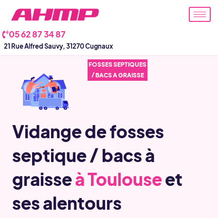
Aller
au
contenu
05 62 87 34 87
21 Rue Alfred Sauvy, 31270 Cugnaux
FOSSES SEPTIQUES
/ BACS A GRAISSE
Vidange de fosses
septique / bacs à
graisse
à Toulouse
et
ses alentours