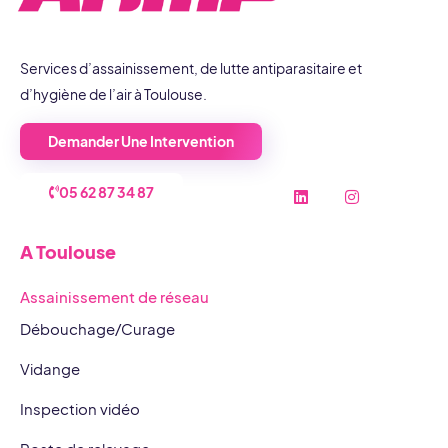
Services d’assainissement, de lutte antiparasitaire et
d’hygiène de l’air à Toulouse.
Demander Une Intervention
L
I
A TOULOUSE
05 62 87 34 87
i
n
n
s
k
t
A Toulouse
e
a
d
g
i
r
Assainissement de réseau
n
a
m
Débouchage/Curage
Vidange
Inspection vidéo