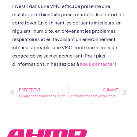
Investir dans une VMC efficace présente une
multitude de bienfaits pour la santé et le confort de
votre foyer. En éliminant les polluants intérieurs, en
régulant l’humidité, en prévenant les problèmes
respiratoires et en favorisant un environnement
intérieur agréable, une VMC contribue à créer un
espace de vie sain et accueillant. Pour plus
d’informations, n’hésitez pas à
nous contacter
!
Précédent
Su
PRÉCÉDENT
SUIVANT
Curage des canalisations : Comment fonctionne le nettoyage en profondeur pour prévenir les blocages
La maintenance préventive de la VMC : Comment prolonger la durée de vie de votre système de ventilation