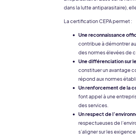
dans la lutte antiparasitaire), e
La certification CEPA permet :
Une reconnaissance offic
contribue à démontrer au
des normes élevées de c
Une différenciation sur 
constituer un avantage c
répond aux normes établie
Un renforcement de la co
font appel à une entrepr
des services.
Un respect de l’environn
respectueuses de l’enviro
s’aligner sur les exigenc