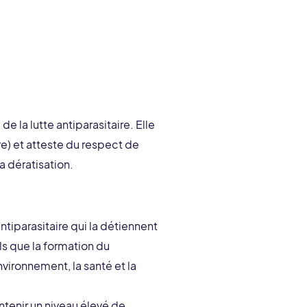
e la lutte antiparasitaire. Elle
e) et atteste du respect de
 dératisation.
antiparasitaire qui la détiennent
s que la formation du
vironnement, la santé et la
ntenir un niveau élevé de