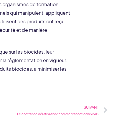
es organismes de formation
onnels qui manipulent, appliquent
tilisent ces produits ont reçu
écurité et de manière
ue sur les biocides, leur
ur la réglementation en vigueur.
duits biocides, à minimiser les
Suiva
SUIVANT
Le contrat de dératisation : comment fonctionne-t-il ?