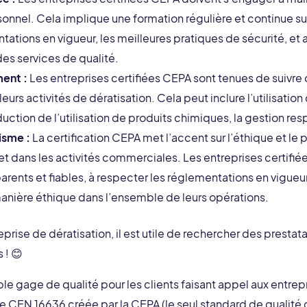
nnel. Cela implique une formation régulière et continue su
ntations en vigueur, les meilleures pratiques de sécurité, e
des services de qualité.
ent :
Les entreprises certifiées CEPA sont tenues de suivr
eurs activités de dératisation. Cela peut inclure l’utilisati
réduction de l’utilisation de produits chimiques, la gestion 
isme :
La certification CEPA met l’accent sur l’éthique et le
 et dans les activités commerciales. Les entreprises certifié
arents et fiables, à respecter les réglementations en vigueur,
 manière éthique dans l’ensemble de leurs opérations.
ise de dératisation, il est utile de rechercher des prestata
 ! 😊
able gage de qualité pour les clients faisant appel aux entrep
rme CEN 16636 créée par la CEPA (le seul standard de qualité