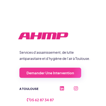
Services d’assainissement, de lutte
antiparasitaire et d’hygiène de l’air à Toulouse.
Demander Une Intervention
L
I
A TOULOUSE
i
n
n
s
k
t
05 62 87 34 87
e
a