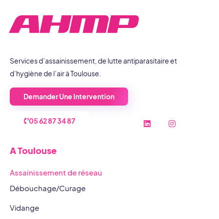
Services d’assainissement, de lutte antiparasitaire et
d’hygiène de l’air à Toulouse.
Demander Une Intervention
L
I
A TOULOUSE
05 62 87 34 87
i
n
n
s
k
t
A Toulouse
e
a
d
g
i
r
Assainissement de réseau
n
a
m
Débouchage/Curage
Vidange