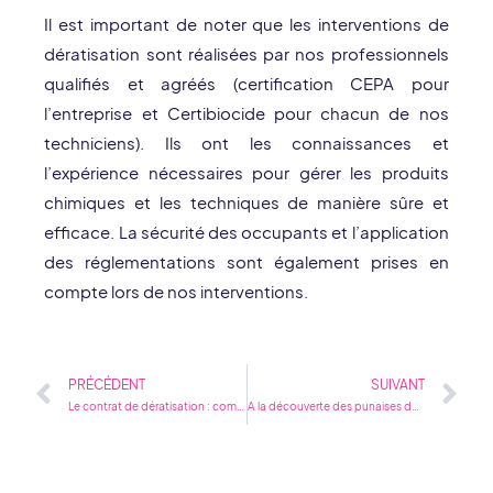
Il est important de noter que les interventions de
dératisation sont réalisées par nos professionnels
qualifiés et agréés (certification CEPA pour
l’entreprise et Certibiocide pour chacun de nos
techniciens). Ils ont les connaissances et
l’expérience nécessaires pour gérer les produits
chimiques et les techniques de manière sûre et
efficace. La sécurité des occupants et l’application
des réglementations sont également prises en
compte lors de nos interventions.
Précédent
Su
PRÉCÉDENT
SUIVANT
Le contrat de dératisation : comment fonctionne-t-il ?
A la découverte des punaises de lit : leur mode de vie secret et leurs cachettes préférées dévoilées !