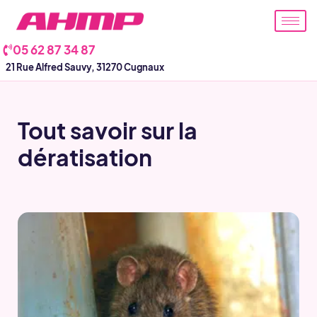
Aller
au
contenu
05 62 87 34 87
21 Rue Alfred Sauvy, 31270 Cugnaux
Tout savoir sur la
dératisation