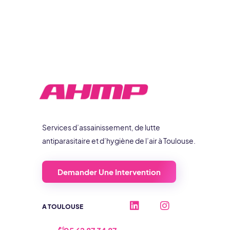
Services d’assainissement, de lutte
antiparasitaire et d’hygiène de l’air à Toulouse.
Demander Une Intervention
L
I
A TOULOUSE
i
n
n
s