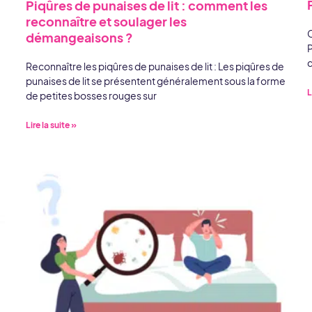
Piqûres de punaises de lit : comment les
reconnaître et soulager les
C
démangeaisons ?
P
q
Reconnaître les piqûres de punaises de lit : Les piqûres de
punaises de lit se présentent généralement sous la forme
L
de petites bosses rouges sur
Lire la suite »