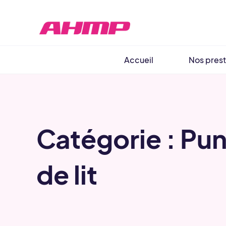
Aller
au
contenu
Accueil
Nos prest
Catégorie : Pu
de lit